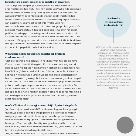
kwaliteitsregistratie in één klap zichtbaar geworden.
‘Dat kun je wel zeggen, ja. Dankzij onze registratie hebben 
organisaties als het RIVM, het ministerie van VWS en de regionale 
netwerken voor acute zorg (ROAZ) zeer actuele cijfers over het 
aantal COVID-19 patiënten op de ic’s. Dat geeft inzicht in het 
Nationale 
verloop van de pandemie en biedt ondersteuning bij de spreiding 
Intensive Care 
van patiënten. Daarnaast is het informatie voor het 
Evaluatie (NICE)
coronadashboard van de overheid. Normaal gesproken geven ic’s 
eens per maand data uit het epd door aan NICE over het soort 
patiënten dat opgenomen is geweest, ernst van de ziekte en de 
uitkomsten. Nu registreren ze tot drie keer per dag de COVID-19 
opnamen. Die gegevens worden later verrijkt met klinische data uit 
het epd, waardoor razendsnel inzicht ontstaat in veranderingen in 
de patiëntenpopulatie en het ziekteverloop.’
NICE is de kwaliteitsregistratie voor de ic-
afdelingen van de Nederlandse 
ziekenhuizen. In 1996 is de registratie 
Waarom is het nodig deze kwaliteitsregistratie te 
opgezet door een aantal ic’s om de 
verduurzamen?
kwaliteit van zorg te monitoren en 
‘Met de Federatie hebben we, in het kader van het programma 
verbeterpunten op te sporen. Sinds 2015 
Verduurzamen Kwaliteitsregistraties, in samenwerking met de 
zijn alle 81 ic’s aangesloten bij NICE. 
beroepsvereniging voor intensivisten kritisch gekeken naar onze 
Aanvankelijk bood NICE alleen 
benchmarkinformatie voor ic’s. Sinds kort 
kwaliteitsregistratie: wat willen we écht weten, welke indicatoren 
worden gebruikte kwaliteitsindicatoren 
gebruiken we daarvoor, vinden we die nog steeds belangrijk en 
zoveel mogelijk gekoppeld aan concrete 
hoeveel inspanning vraagt het verzamelen van zorgverleners op de 
verbeteracties. Zo kan elke ic meteen aan 
ic? De meeste indicatoren vond iedereen belangrijk en hebben we 
de slag met indicatoren die ruimte voor 
gehandhaafd, op een paar variabelen na over complicaties. Die 
verbetering laten zien ten opzichte van 
andere ic’s.
waren alleen met handwerk en dus met extra administratielast uit 
het epd te halen. We hebben besloten om ons te concentreren op 
vier belangrijke ic-complicaties in plaats van de twintig die we 
eerst registreerden.’ 
Heeft efficiënt of slim registreren altijd al prioriteit gehad?
‘Ja, direct bij de start van NICE hebben we tegen elkaar gezegd: 
“Laten we goed kijken hoe we gegevens die sowieso al worden 
vastgelegd voor de patiëntenzorg kunnen hergebruiken voor 
kwaliteitsverbetering.” Je wilt mensen niet onnodig extra werk 
bezorgen. Toen we vijfentwintig jaar geleden startten met de 
kwaliteitsregistratie werden in Nederland nog geen informatie- en 
terminologiestandaarden gebruikt, zoals 
zorginformatiebouwstenen (zib’s) en SNOMED. Met de deelname 