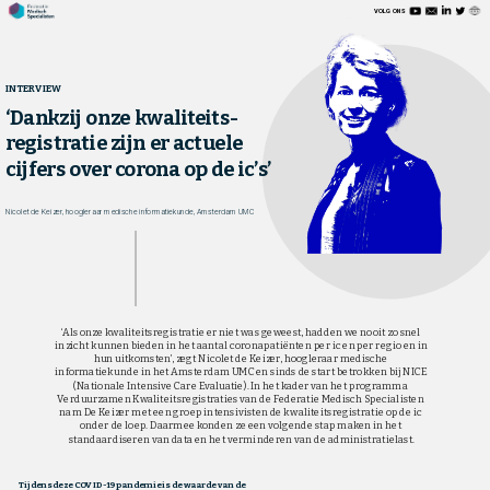
VOLG ONS
INTERVIEW
‘Dankzij onze kwaliteits-
registratie zijn er actuele 
cijfers over corona op de ic’s’
Nicolet de Keizer, hoogleraar medische informatiekunde, Amsterdam UMC
‘Als onze kwaliteitsregistratie er niet was geweest, hadden we nooit zo snel 
inzicht kunnen bieden in het aantal coronapatiënten per ic en per regio en in 
hun uitkomsten’, zegt Nicolet de Keizer, hoogleraar medische 
informatiekunde in het Amsterdam UMC en sinds de start betrokken bij NICE 
(Nationale Intensive Care Evaluatie). In het kader van het programma 
Verduurzamen Kwaliteitsregistraties van de Federatie Medisch Specialisten 
nam De Keizer met een groep intensivisten de kwaliteitsregistratie op de ic 
onder de loep. Daarmee konden ze een volgende stap maken in het 
standaardiseren van data en het verminderen van de administratielast.
Tijdens deze COVID-19 pandemie is de waarde van de 