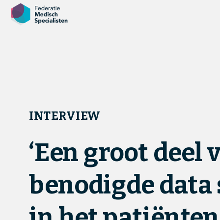
INTERVIEW
‘Een groot deel v
benodigde data s
in het patiënten