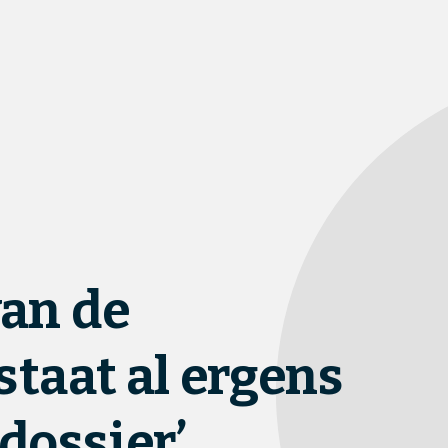
an de 
taat al ergens 
dossier’